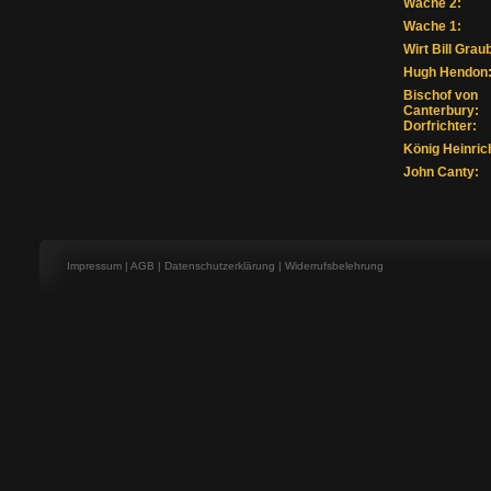
Wache 2:
Wache 1:
Wirt Bill Grau
Hugh Hendon
Bischof von
Canterbury:
Dorfrichter:
König Heinrich,
John Canty:
Impressum
|
AGB
|
Datenschutzerklärung
|
Widerrufsbelehrung