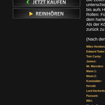
unterschi
bis aufs H
Rollen: F
dem harte
Als der K
zurück zu
(Nach de
Miles Hendon
Edward Tudor
Tom Canty:
James:
Mr. Marsden:
Mann 1:
Mann 2:
Konstabler:
Herold:
Lord Herforth
Passant:
Wirt: