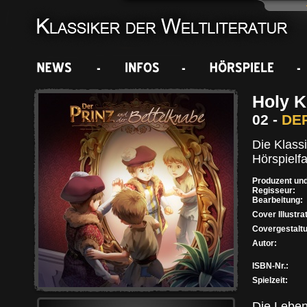
Holy K
02 -
DE
Die Klass
Hörspielf
Produzent un
Regisseur:
Bearbeitung:
Cover Illustra
Covergestalt
Autor:
ISBN-Nr.:
Spielzeit:
Die Leben