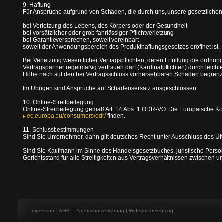
9. Haftung
Für Ansprüche aufgrund von Schäden, die durch uns, unsere gesetzlichen V
bei Verletzung des Lebens, des Körpers oder der Gesundheit
bei vorsätzlicher oder grob fahrlässiger Pflichtverletzung
bei Garantieversprechen, soweit vereinbart
soweit der Anwendungsbereich des Produkthaftungsgesetzes eröffnet ist.
Bei Verletzung wesentlicher Vertragspflichten, deren Erfüllung die ordn
Vertragspartner regelmäßig vertrauen darf (Kardinalpflichten) durch leicht
Höhe nach auf den bei Vertragsschluss vorhersehbaren Schaden begrenzt
Im Übrigen sind Ansprüche auf Schadensersatz ausgeschlossen.
10. Online-Streitbeilegung
Online-Streitbeilegung gemäß Art. 14 Abs. 1 ODR-VO: Die Europäische Kommi
ec.europa.eu/consumers/odr/
finden.
11. Schlussbestimmungen
Sind Sie Unternehmer, dann gilt deutsches Recht unter Ausschluss des U
Sind Sie Kaufmann im Sinne des Handelsgesetzbuches, juristische Person 
Gerichtsstand für alle Streitigkeiten aus Vertragsverhältnissen zwischen u
Impressum
|
AGB
|
Datenschutzerklärung
|
Widerrufsbelehrung