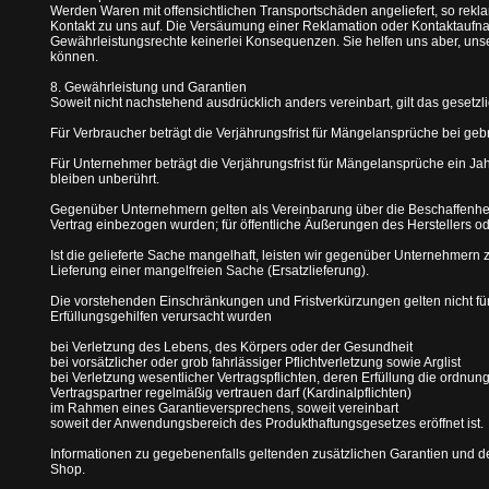
Werden Waren mit offensichtlichen Transportschäden angeliefert, so reklam
Kontakt zu uns auf. Die Versäumung einer Reklamation oder Kontaktaufna
Gewährleistungsrechte keinerlei Konsequenzen. Sie helfen uns aber, un
können.
8. Gewährleistung und Garantien
Soweit nicht nachstehend ausdrücklich anders vereinbart, gilt das gesetz
Für Verbraucher beträgt die Verjährungsfrist für Mängelansprüche bei ge
Für Unternehmer beträgt die Verjährungsfrist für Mängelansprüche ein Ja
bleiben unberührt.
Gegenüber Unternehmern gelten als Vereinbarung über die Beschaffenhei
Vertrag einbezogen wurden; für öffentliche Äußerungen des Herstellers
Ist die gelieferte Sache mangelhaft, leisten wir gegenüber Unternehme
Lieferung einer mangelfreien Sache (Ersatzlieferung).
Die vorstehenden Einschränkungen und Fristverkürzungen gelten nicht für
Erfüllungsgehilfen verursacht wurden
bei Verletzung des Lebens, des Körpers oder der Gesundheit
bei vorsätzlicher oder grob fahrlässiger Pflichtverletzung sowie Arglist
bei Verletzung wesentlicher Vertragspflichten, deren Erfüllung die ordn
Vertragspartner regelmäßig vertrauen darf (Kardinalpflichten)
im Rahmen eines Garantieversprechens, soweit vereinbart
soweit der Anwendungsbereich des Produkthaftungsgesetzes eröffnet ist.
Informationen zu gegebenenfalls geltenden zusätzlichen Garantien und d
Shop.